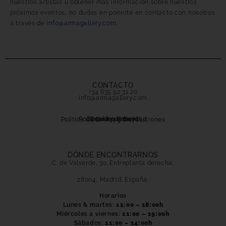
nuestros artistas u obtener más información sobre nuestros
próximos eventos, no dudes en ponerte en contacto con nosotros
a través de
info@armagallery.com.
CONTACTO
+34 635 92 31 20
info@armagallery.com
Política de privacidad
Secure payment
Cookies Policy
Política de Envíos y Devoluciones
DÓNDE ENCONTRARNOS
C. de Valverde, 30. Entreplanta derecha.
28004, Madrid, España.
Horarios
Lunes & martes:
11:00 – 18:00h
Miércoles a viernes:
11:00 – 19:00h
Sábados:
11:00 – 14:00h