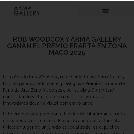
ROB WOODCOX Y ARMA GALLERY
GANAN EL PREMIO ERARTA EN ZONA
MACO 2025
El fotógrafo Rob Woodcox, representado por Arma Gallery,
ha sido galardonado con el prestigioso Premio Erarta en la
Feria de Arte Zona Maco 2025 por su obra
Otherworld
,
consolidando su lugar como una de las voces más
innovadoras del arte visual contemporáneo.
Este premio, otorgado por la Fundación Filantrópica Erarta
en colaboración con Zona Maco, destaca por su formato
único: en lugar de un jurado especializado, es el público
quien elige la obra ganadora. Esta dinámica democratiza el