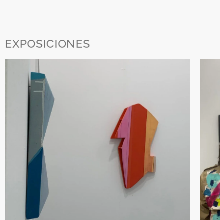
Correo ele
Política de
He leíd
Enviar