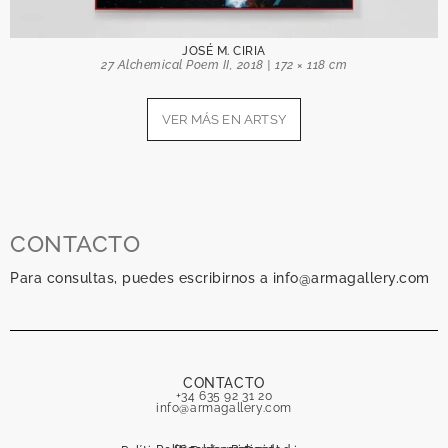
JOSÉ M. CIRIA
27 Alchemical Poem II, 2018 | 172 × 118 cm
VER MÁS EN ARTSY
CONTACTO
Para consultas, puedes escribirnos a info@armagallery.com
CONTACTO
+34 635 92 31 20
info@armagallery.com
Política de privacidad
Secure payment
Cookies Policy
Política de Envíos y Devoluciones