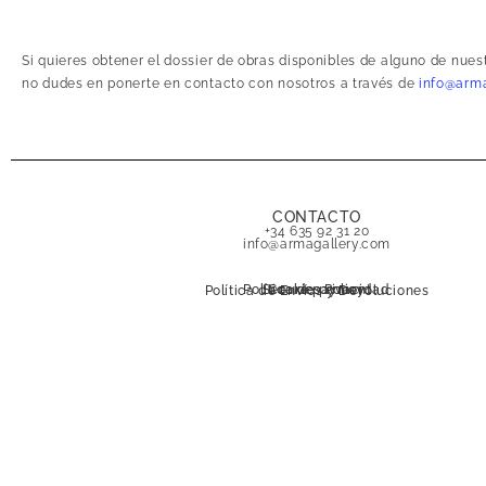
Si quieres obtener el dossier de obras disponibles de alguno de nue
no dudes en ponerte en contacto con nosotros a través de
info@arma
CONTACTO
+34 635 92 31 20
info@armagallery.com
Política de privacidad
Secure payment
Cookies Policy
Política de Envíos y Devoluciones