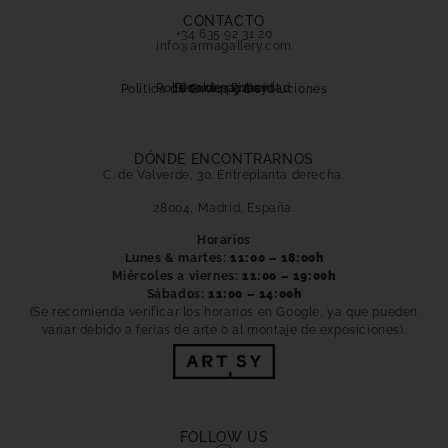
CONTACTO
+34 635 92 31 20
info@armagallery.com
Política de privacidad
Secure payment
Cookies Policy
Política de Envíos y Devoluciones
DÓNDE ENCONTRARNOS
C. de Valverde, 30. Entreplanta derecha.
28004, Madrid, España.
Horarios
Lunes & martes:
11:00 – 18:00h
Miércoles a viernes:
11:00 – 19:00h
Sábados:
11:00 – 14:00h
(Se recomienda verificar los horarios en Google, ya que pueden
variar debido a ferias de arte o al montaje de exposiciones).
FOLLOW US