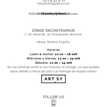
info@armagallery.com
Política de privacidad
Secure payment
Cookies Policy
Política de Envíos y Devoluciones
DÓNDE ENCONTRARNOS
C. de Valverde, 30. Entreplanta derecha.
28004, Madrid, España.
Horarios
Lunes & martes:
11:00 – 18:00h
Miércoles a viernes:
11:00 – 19:00h
Sábados:
11:00 – 14:00h
(Se recomienda verificar los horarios en Google, ya que pueden
variar debido a ferias de arte o al montaje de exposiciones).
FOLLOW US