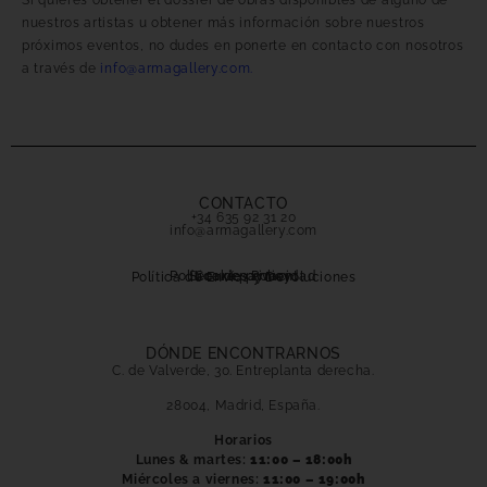
Si quieres obtener el dossier de obras disponibles de alguno de
nuestros artistas u obtener más información sobre nuestros
próximos eventos, no dudes en ponerte en contacto con nosotros
a través de
info@armagallery.com.
CONTACTO
+34 635 92 31 20
info@armagallery.com
Política de privacidad
Secure payment
Cookies Policy
Política de Envíos y Devoluciones
DÓNDE ENCONTRARNOS
C. de Valverde, 30. Entreplanta derecha.
28004, Madrid, España.
Horarios
Lunes & martes:
11:00 – 18:00h
Miércoles a viernes:
11:00 – 19:00h