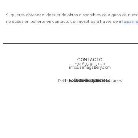
Si quieres obtener el dossier de obras disponibles de alguno de nue
no dudes en ponerte en contacto con nosotros a través de
info@arma
CONTACTO
+34 635 92 31 20
info@armagallery.com
Política de privacidad
Secure payment
Cookies Policy
Política de Envíos y Devoluciones