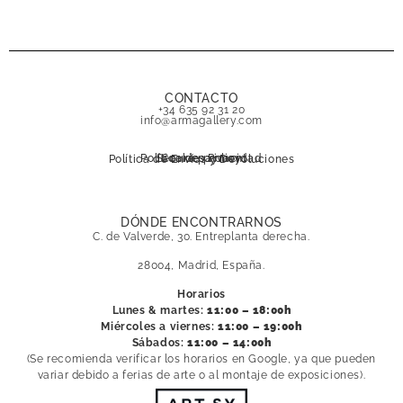
CONTACTO
+34 635 92 31 20
info@armagallery.com
Política de privacidad
Secure payment
Cookies Policy
Política de Envíos y Devoluciones
DÓNDE ENCONTRARNOS
C. de Valverde, 30. Entreplanta derecha.
28004, Madrid, España.
Horarios
Lunes & martes:
11:00 – 18:00h
Miércoles a viernes:
11:00 – 19:00h
Sábados:
11:00 – 14:00h
(Se recomienda verificar los horarios en Google, ya que pueden
variar debido a ferias de arte o al montaje de exposiciones).