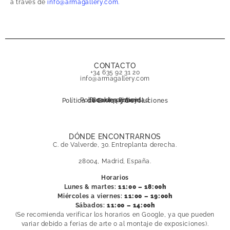
a través de
info@armagallery.com.
CONTACTO
+34 635 92 31 20
info@armagallery.com
Política de privacidad
Secure payment
Cookies Policy
Política de Envíos y Devoluciones
DÓNDE ENCONTRARNOS
C. de Valverde, 30. Entreplanta derecha.
28004, Madrid, España.
Horarios
Lunes & martes:
11:00 – 18:00h
Miércoles a viernes:
11:00 – 19:00h
Sábados:
11:00 – 14:00h
(Se recomienda verificar los horarios en Google, ya que pueden
variar debido a ferias de arte o al montaje de exposiciones).